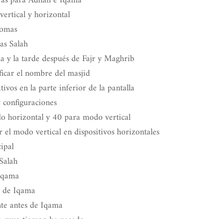
ras para Adhan e Iqama
ertical y horizontal
iomas
as Salah
 y la tarde después de Fajr y Maghrib
icar el nombre del masjid
vos en la parte inferior de la pantalla
 configuraciones
 horizontal y 40 para modo vertical
 el modo vertical en dispositivos horizontales
cipal
Salah
Iqama
s de Iqama
te antes de Iqama