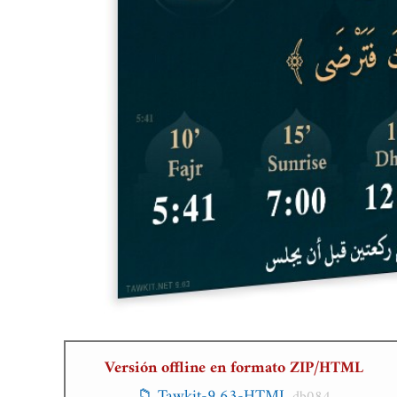
Versión offline en formato ZIP/HTML
📁 Tawkit-9.63-HTML