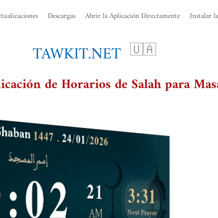
tualizaciones
Descargas
Abrir la Aplicación Directamente
Instalar l
TAWKIT.NET
🇺🇦
icación de Horarios de Salah para Mas