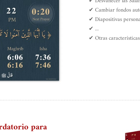
✔ Desvanecer las Sala
✔ Cambiar fondos aut
✔ Diapositivas persona
✔ ...
✔ Otras características
rdatorio para