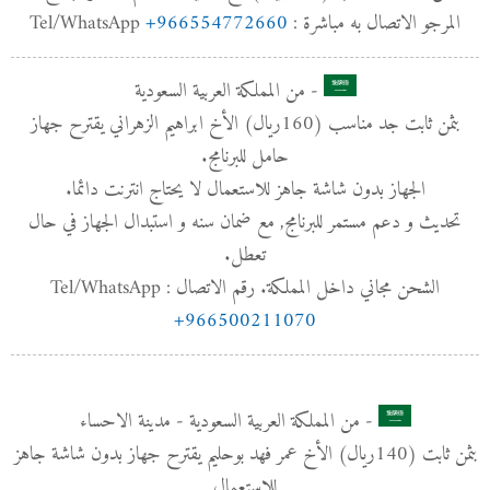
+966554772660
المرجو الاتصال به مباشرة : Tel/WhatsApp
- من المملكة العربية السعودية
بثمن ثابت جد مناسب (160﷼) الأخ ابراهيم الزهراني يقترح جهاز
حامل للبرنامج.
الجهاز بدون شاشة جاهز للاستعمال لا يحتاج انترنت دائما.
تحديث و دعم مستمر للبرنامج, مع ضمان سنه و استبدال الجهاز في حال
تعطل.
الشحن مجاني داخل المملكة. رقم الاتصال : Tel/WhatsApp
+966500211070
- من المملكة العربية السعودية - مدينة الاحساء
بثمن ثابت (140﷼) الأخ عمر فهد بوحليم يقترح جهاز بدون شاشة جاهز
للاستعمال