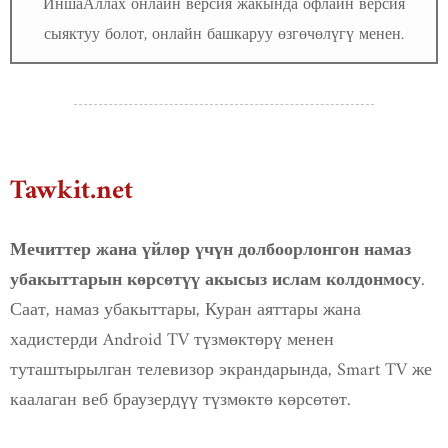
ИншаАллах онлайн версия жакында офлайн версия
сыяктуу болот, онлайн башкаруу өзгөчөлүгү менен.
Tawkit.net
Мечиттер жана үйлөр үчүн долбоорлонгон намаз
.
убакыттарын көрсөтүү акысыз ислам колдонмосу
Саат, намаз убакыттары, Куран аяттары жана
хадистерди Android TV түзмөктөрү менен
туташтырылган телевизор экрандарында, Smart TV же
каалаган веб браузердүү түзмөктө көрсөтөт.