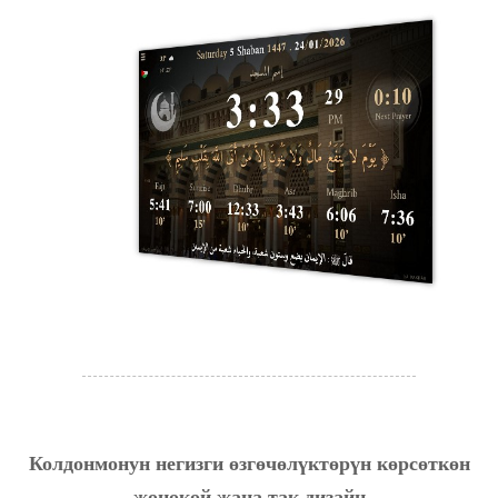
Колдонмонун негизги өзгөчөлүктөрүн көрсөткөн