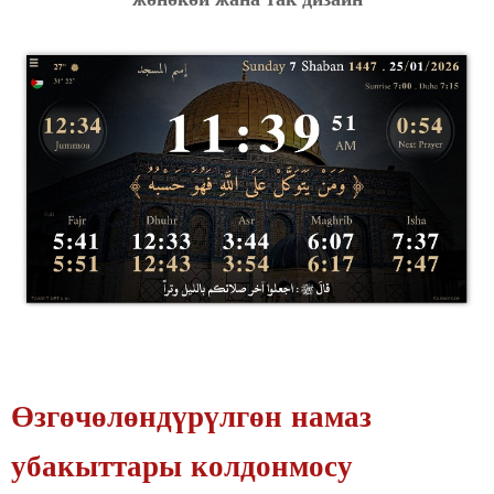
жөнөкөй жана так дизайн
Өзгөчөлөндүрүлгөн намаз
убакыттары колдонмосу