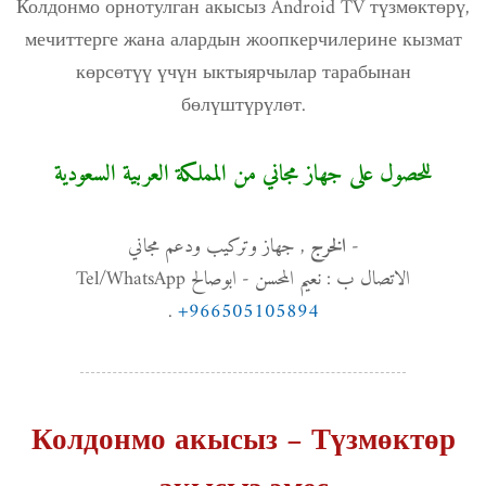
Колдонмо орнотулган акысыз Android TV түзмөктөрү,
мечиттерге жана алардын жоопкерчилерине кызмат
көрсөтүү үчүн ыктыярчылар тарабынан
бөлүштүрүлөт.
للحصول على جهاز مجاني من المملكة العربية السعودية
, جهاز وتركيب ودعم مجاني
-
الخرج
الاتصال ب : نعيم المحسن - ابوصالح Tel/WhatsApp
.
+966505105894
Колдонмо акысыз – Түзмөктөр