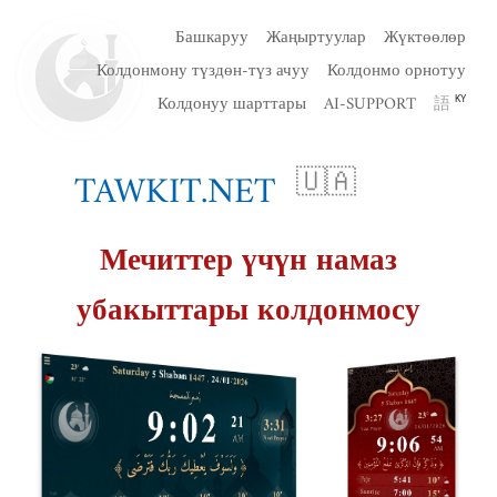
Башкаруу
Жаңыртуулар
Жүктөөлөр
Колдонмону түздөн-түз ачуу
Колдонмо орнотуу
Колдонуу шарттары
AI-SUPPORT
語
KY
TAWKIT.NET
🇺🇦
Мечиттер үчүн намаз
убакыттары колдонмосу