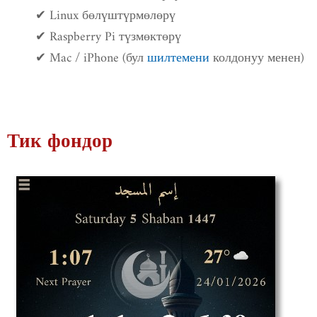
✔ Linux бөлүштүрмөлөрү
✔ Raspberry Pi түзмөктөрү
✔ Mac / iPhone (бул
шилтемени
колдонуу менен)
Тик фондор