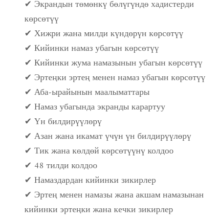
✔ Экрандын төмөнкү бөлүгүндө хадистерди
көрсөтүү
✔ Хижри жана милди күндөрүн көрсөтүү
✔ Кийинки намаз убагын көрсөтүү
✔ Кийинки жума намазынын убагын көрсөтүү
✔ Эртеңки эртең менен намаз убагын көрсөтүү
✔ Аба-ырайынын маалыматтары
✔ Намаз убагында экранды карартуу
✔ Үн билдирүүлөрү
✔ Азан жана икамат үчүн үн билдирүүлөрү
✔ Тик жана көлдөй көрсөтүүнү колдоо
✔ 48 тилди колдоо
✔ Намаздардан кийинки зикирлер
✔ Эртең менен намазы жана акшам намазынан
кийинки эртеңки жана кечки зикирлер