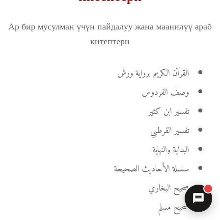
Ар бир мусулман үчүн пайдалуу жана маанилүү араб
китептери
القرآن الكريم برواية ورش
وصف الفردوس
تفسير ابن كثير
تفسير القرطبي
البداية والنهاية
سلسلة الأحاديث الصحيحة
صحيح البخاري
صحيح مسلم