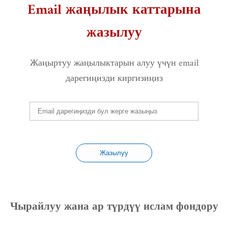
Email жаңылык каттарына
жазылуу
Жаңыртуу жаңылыктарын алуу үчүн email
дарегиңизди киргизиңиз
Жазылуу
Чырайлуу жана ар түрдүү ислам фондору