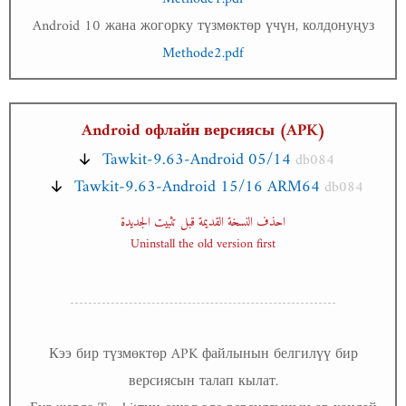
Android 10 жана жогорку түзмөктөр үчүн, колдонуңуз
Methode2.pdf
Android офлайн версиясы (APK)
Tawkit-9.63-Android 05/14
db084
Tawkit-9.63-Android 15/16 ARM64
db084
احذف النسخة القديمة قبل تثبيت الجديدة
Uninstall the old version first
Кээ бир түзмөктөр APK файлынын белгилүү бир
версиясын талап кылат.