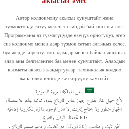
акысыз эмес
Автор колдонмону акысыз сунуштайт жана
түзмөктөрдү сатуу менен эч кандай байланышы жок.
Программаны өз түзмөгүңүздө өзүңүз орнотуңуз, эгер
сиз колдонмо менен даяр түзмөк сатып алгыңыз келсе,
бул жерде көрсөтүлгөн адамдар менен байланышыңыз,
алар аны белгиленген баа менен сунуштайт. Алардын
кызматы акысыз жаңыртуулар, техникалык колдоо
жана өлкө ичинде жеткирүүнү камтыйт.
- من المملكة العربية السعودية
الأخ جميل خان يقترح جهاز حامل للبرنامج بدون شاشة جاهز للاستعمال
الجهاز متطور ولا يحتاج إنترنت إلا نادرا لوجود دائرة إلكترونية إضافيه
RTC تحتفظ بالوقت والتاريخ ,
الثمن ثابت و مناسب (250ريال) مع تحديث و دعم مستمر للبرنامج .