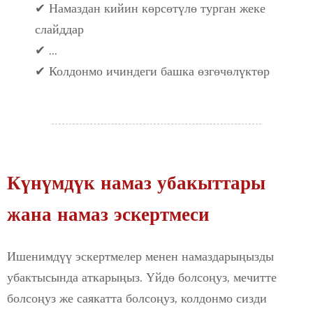
✔ Намаздан кийин көрсөтүлө турган жеке
слайддар
✔ ...
✔ Колдонмо ичиндеги башка өзгөчөлүктөр
Күнүмдүк намаз убакыттары
жана намаз эскертмеси
Ишенимдүү эскертмелер менен намаздарыңызды
убактысында аткарыңыз. Үйдө болсоңуз, мечитте
болсоңуз же саякатта болсоңуз, колдонмо сизди