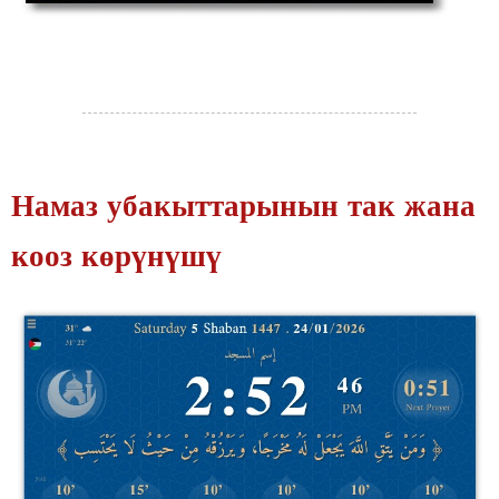
Намаз убакыттарынын так жана
кооз көрүнүшү