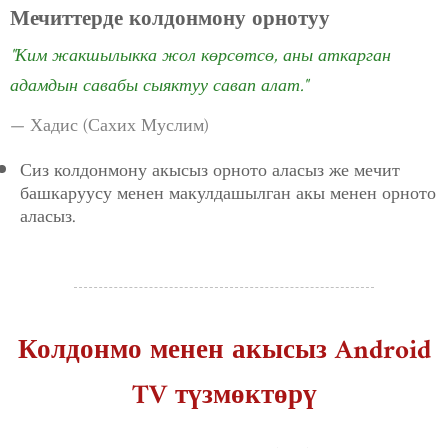
Мечиттерде колдонмону орнотуу
"Ким жакшылыкка жол көрсөтсө, аны аткарган
адамдын савабы сыяктуу савап алат."
— Хадис (Сахих Муслим)
Сиз колдонмону акысыз орното аласыз же мечит
башкаруусу менен макулдашылган акы менен орното
аласыз.
Колдонмо менен акысыз Android
TV түзмөктөрү