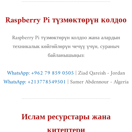
Raspberry Pi түзмөктөрүн колдоо
Raspberry Pi түзмөктөрүн колдоо жана алардын
техникалык көйгөйлөрүн чечүү үчүн, сураныч
байланышыңыз:
WhatsApp: +962 79 859 0505
| Ziad Qareish - Jordan
WhatsApp: +213778549501
| Samer Abdennour - Algeria
Ислам ресурстары жана
китептери