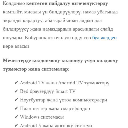
Колдонмо
көптөгөн пайдалуу өзгөчөлүктөрдү
камтыйт, мисалы үн билдирүүлөрү, намаз убагында
экранды карартуу, аба-ырайынын алдын ала
билдирүүсү жана намаздардын арасындагы слайд
шоулары. Көбүрөөк өзгөчөлүктөрдү сиз
бул жерден
көрө аласыз
Мечиттерде колдонмону колдонуу үчүн колдоочу
:
түзмөктөр жана системалар
✔ Android TV жана Android TV түзмөктөрү
✔ Веб браузердүү Smart TV
✔ Ноутбуктар жана үстөл компьютерлери
✔ Планшеттер жана смартфондор
✔ Windows системасы
✔ Android 5 жана жогорку система