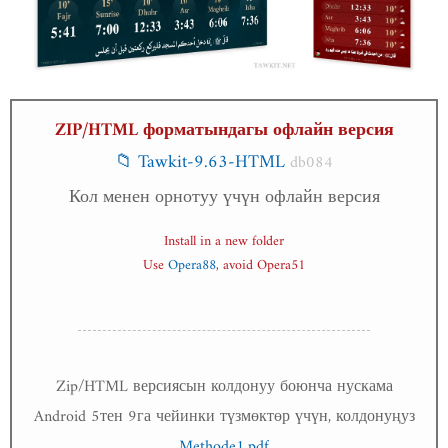
ZIP/HTML форматындагы офлайн версия
📁 Tawkit-9.63-HTML
db084
Кол менен орнотуу үчүн офлайн версия
Install in a new folder
Use
Opera88
, avoid Opera51
Zip/HTML версиясын колдонуу боюнча нускама
Android 5тен 9га чейинки түзмөктөр үчүн, колдонуңуз
Methode1.pdf