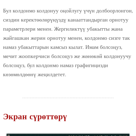
Бул колдонмо колдонуу оңойлугу үчүн долбоорлонгон,
сиздин керектөөлөрүңүздү канааттандырган орнотуу
параметрлери менен. Жергиликтүү убакытты жана
жайгашкан жерин орнотуу менен, колдонмо сизге так
намаз убакыттарын камсыз кылат. Имам болсоңуз,
мечит жоопкерчиси болсоңуз же жөнөкөй колдонуучу
болсоңуз, бул колдонмо намаз графигиңизди
көзөмөлдөөнү жеңилдетет.
Экран сүрөттөрү