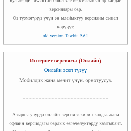
Бул жерде Tawkitтин ошол эле версиясынын ар кандай
версиялары бар.
Өз түзмөгүңүз үчүн эң ылайыктуу версияны сынап
көрүңүз:
old version Tawkit-9.61
Интернет версиясы (Онлайн)
Онлайн эсеп түзүү
Мобилдик жана мечит үчүн, орнотуусуз.
Азыркы учурда онлайн версия эскирип калды, жана
офлайн версиядагы бардык өзгөчөлүктөрдү камтыбайт.