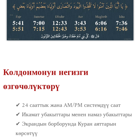
Колдонмонун негизги
өзгөчөлүктөрү
✔ 24 сааттык жана AM/PM системдүү саат
✔ Икамат убакыттары менен намаз убакыттары
✔ Экрандын борборунда Куран аяттарын
көрсөтүү