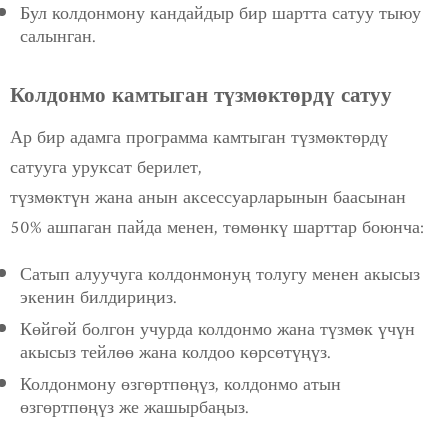
Бул колдонмону кандайдыр бир шартта сатуу тыюу
салынган.
Колдонмо камтыган түзмөктөрдү сатуу
Ар бир адамга программа камтыган түзмөктөрдү
сатууга уруксат берилет,
түзмөктүн жана анын аксессуарларынын баасынан
50% ашпаган пайда менен, төмөнкү шарттар боюнча:
Сатып алуучуга колдонмонуң толугу менен акысыз
экенин билдириңиз.
Көйгөй болгон учурда колдонмо жана түзмөк үчүн
акысыз тейлөө жана колдоо көрсөтүңүз.
Колдонмону өзгөртпөңүз, колдонмо атын
өзгөртпөңүз же жашырбаңыз.