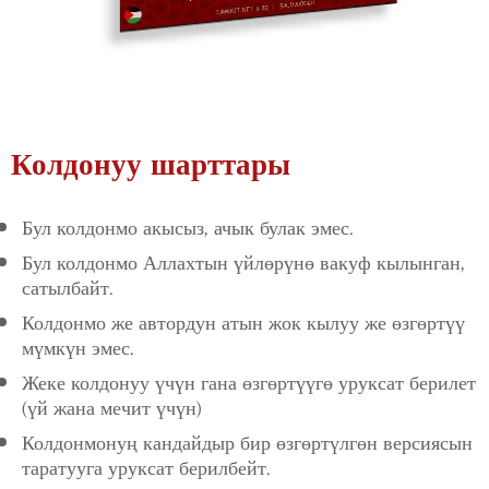
Колдонуу шарттары
Бул колдонмо акысыз, ачык булак эмес.
Бул колдонмо Аллахтын үйлөрүнө вакуф кылынган,
сатылбайт.
Колдонмо же автордун атын жок кылуу же өзгөртүү
мүмкүн эмес.
Жеке колдонуу үчүн гана өзгөртүүгө уруксат берилет
(үй жана мечит үчүн)
Колдонмонуң кандайдыр бир өзгөртүлгөн версиясын
таратууга уруксат берилбейт.