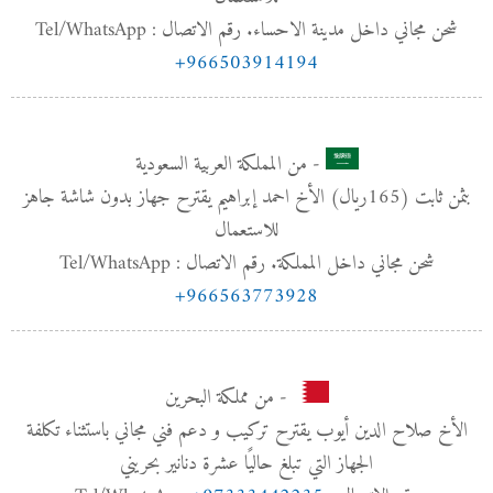
شحن مجاني داخل مدينة الاحساء. رقم الاتصال : Tel/WhatsApp
+966503914194
- من المملكة العربية السعودية
بثمن ثابت (165﷼) الأخ احمد إبراهيم يقترح جهاز بدون شاشة جاهز
للاستعمال
شحن مجاني داخل المملكة. رقم الاتصال : Tel/WhatsApp
+966563773928
- من مملكة البحرين
الأخ صلاح الدين أيوب يقترح تركيب و دعم فني مجاني باستثناء تكلفة
الجهاز التي تبلغ حاليًا عشرة دنانير بحريني