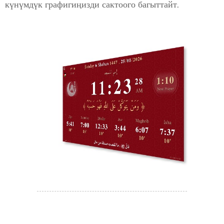
күнүмдүк графигиңизди сактоого багыттайт.