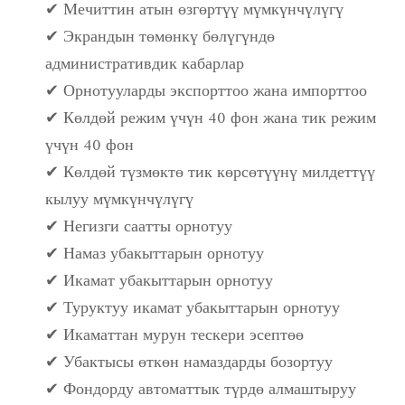
✔ Мечиттин атын өзгөртүү мүмкүнчүлүгү
✔ Экрандын төмөнкү бөлүгүндө
административдик кабарлар
✔ Орнотууларды экспорттоо жана импорттоо
✔ Көлдөй режим үчүн 40 фон жана тик режим
үчүн 40 фон
✔ Көлдөй түзмөктө тик көрсөтүүнү милдеттүү
кылуу мүмкүнчүлүгү
✔ Негизги саатты орнотуу
✔ Намаз убакыттарын орнотуу
✔ Икамат убакыттарын орнотуу
✔ Туруктуу икамат убакыттарын орнотуу
✔ Икаматтан мурун тескери эсептөө
✔ Убактысы өткөн намаздарды бозортуу
✔ Фондорду автоматтык түрдө алмаштыруу