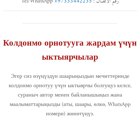
+97333442235
رقم الاتصال : Tel/WhatsApp
Колдонмо орнотууга жардам үчүн
ыктыярчылар
Эгер сиз өзүңүздүн шаарыңыздын мечиттеринде
колдонмо орнотуу үчүн ыктыярчы болгуңуз келсе,
сураныч автор менен байланышыңыз жана
маалыматтарыңызды (аты, шаары, өлкө, WhatsApp
номери) жөнөтүңүз.