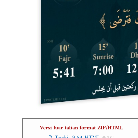
Versi luar talian format ZIP/HTML
📁 Tawkit-9.63-HTML