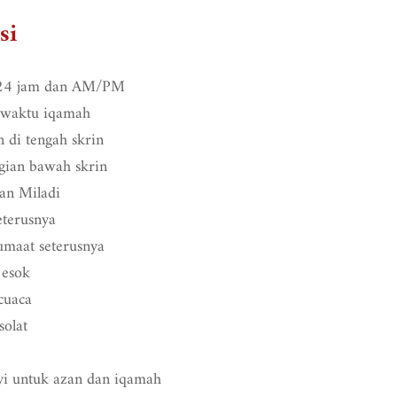
si
 24 jam dan AM/PM
 waktu iqamah
 di tengah skrin
gian bawah skrin
dan Miladi
eterusnya
umaat seterusnya
 esok
cuaca
solat
i untuk azan dan iqamah