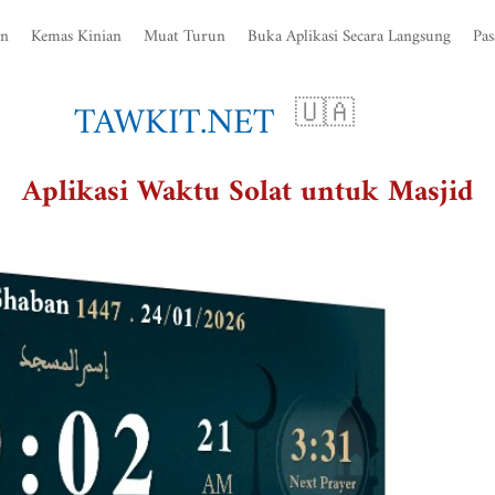
an
Kemas Kinian
Muat Turun
Buka Aplikasi Secara Langsung
Pas
TAWKIT.NET
🇺🇦
Aplikasi Waktu Solat untuk Masjid