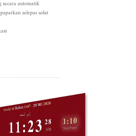
g secara automatik
ipaparkan selepas solat
kasi