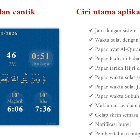
dan cantik
Ciri utama aplika
✔ Jam dengan sistem
✔ Waktu solat dengan
✔ Papar ayat Al-Quran
✔ Papar hadis di baha
✔ Papar tarikh Hijri 
✔ Papar waktu solat s
✔ Papar waktu solat J
✔ Papar waktu Subuh
✔ Maklumat keadaan 
✔ Gelap skrin semasa 
✔ Notifikasi bunyi
✔ Pemberitahuan buny