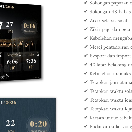
✔ Sokongan paparan 
✔ Sokongan 48 bahas
✔ Zikir selepas solat
✔ Zikir pagi dan peta
✔ Kebolehan menguba
✔ Mesej pentadbiran d
✔ Eksport dan import 
✔ 40 latar belakang 
✔ Kebolehan memaksa 
✔ Tetapkan jam utam
✔ Tetapkan waktu sola
✔ Tetapkan waktu iq
✔ Tetapkan waktu iqa
✔ Kiraan undur sebe
✔ Pudarkan solat yang