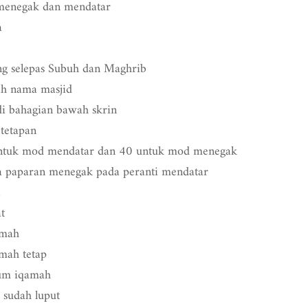
menegak dan mendatar
a
ng selepas Subuh dan Maghrib
h nama masjid
i bahagian bawah skrin
tetapan
untuk mod mendatar dan 40 untuk mod menegak
paparan menegak pada peranti mendatar
a
t
amah
mah tetap
lum iqamah
 sudah luput