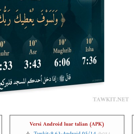
Versi Android luar talian (APK)
Tawkit-9.63-Android 05/14