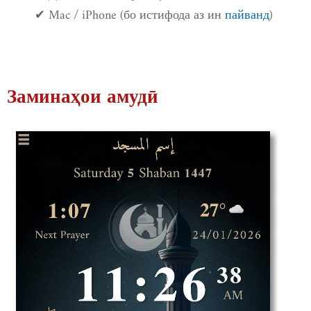
✔ Mac / iPhone (бо истифода аз ин
пайванд
)
Заминаҳои амудӣ