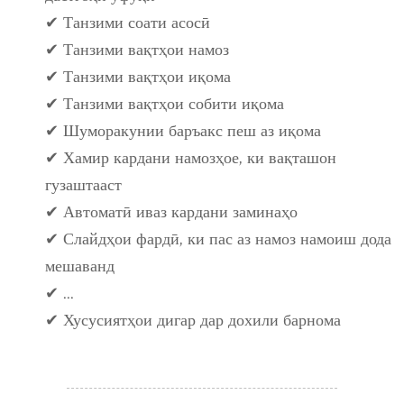
✔ Танзими соати асосӣ
✔ Танзими вақтҳои намоз
✔ Танзими вақтҳои иқома
✔ Танзими вақтҳои собити иқома
✔ Шуморакунии баръакс пеш аз иқома
✔ Хамир кардани намозҳое, ки вақташон
гузаштааст
✔ Автоматӣ иваз кардани заминаҳо
✔ Слайдҳои фардӣ, ки пас аз намоз намоиш дода
мешаванд
✔ ...
✔ Хусусиятҳои дигар дар дохили барнома