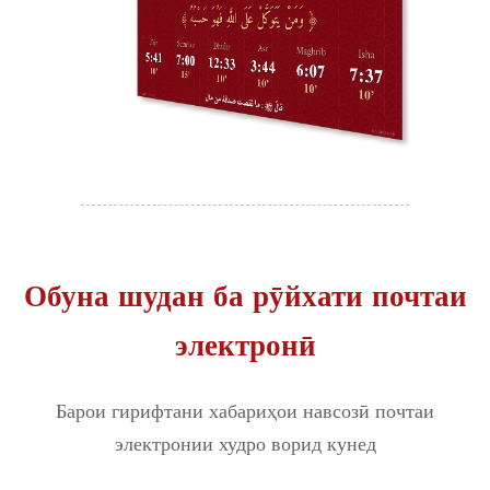
Обуна шудан ба рӯйхати почтаи
электронӣ
Барои гирифтани хабариҳои навсозӣ почтаи
электронии худро ворид кунед