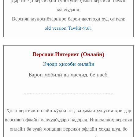
Дар ин ҷо версияҳои гуногуни ҳамон версияи Tawkit
мавҷуданд.
Версияи муносибтаринро барои дастгоҳи худ санҷед:
old version Tawkit-9.61
Версияи Интернет (Онлайн)
Эҷоди ҳисоби онлайн
Барои мобилӣ ва масҷид, бе насб.
Ҳоло версияи онлайн кӯҳна аст, ва ҳамаи хусусиятҳои дар
версияи офлайн мавҷудбударо надорад. Иншоаллоҳ версияи
онлайн ба зудӣ монанди версияи офлайн хоҳад шуд, бо