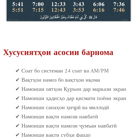
Хусусиятҳои асосии барнома
✔ Соат бо системаи 24 соат ва AM/PM
✔ Вақтҳои намоз бо вақтҳои иқома
✔ Намоиши оятҳои Қуръон дар маркази экран
✔ Намоиши ҳадисҳо дар қисмати поёни экран
✔ Намоиши санаҳои ҳиҷрӣ ва миллодӣ
✔ Намоиши вақти намози навбатӣ
✔ Намоиши вақти намози ҷумъаи навбатӣ
✔ Намоиши вақти субҳи фардо