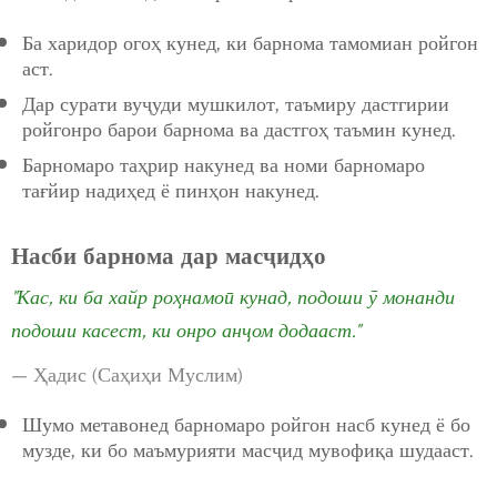
Ба харидор огоҳ кунед, ки барнома тамомиан ройгон
аст.
Дар сурати вуҷуди мушкилот, таъмиру дастгирии
ройгонро барои барнома ва дастгоҳ таъмин кунед.
Барномаро таҳрир накунед ва номи барномаро
тағйир надиҳед ё пинҳон накунед.
Насби барнома дар масҷидҳо
"Кас, ки ба хайр роҳнамоӣ кунад, подоши ӯ монанди
подоши касест, ки онро анҷом додааст."
— Ҳадис (Саҳиҳи Муслим)
Шумо метавонед барномаро ройгон насб кунед ё бо
музде, ки бо маъмурияти масҷид мувофиқа шудааст.