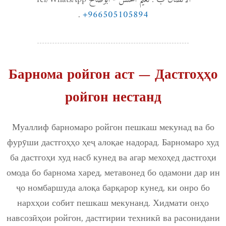
.
+966505105894
Барнома ройгон аст — Дастгоҳҳо
ройгон нестанд
Муаллиф барномаро ройгон пешкаш мекунад ва бо
фурӯши дастгоҳҳо ҳеҷ алоқае надорад. Барномаро худ
ба дастгоҳи худ насб кунед ва агар мехоҳед дастгоҳи
омода бо барнома харед, метавонед бо одамони дар ин
ҷо номбаршуда алоқа барқарор кунед, ки онро бо
нархҳои собит пешкаш мекунанд. Хидмати онҳо
навсозӣҳои ройгон, дастгирии техникӣ ва расонидани