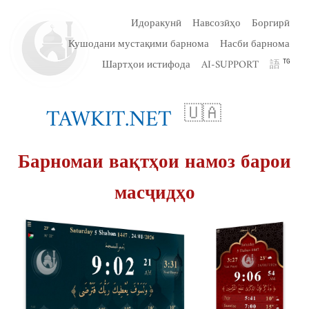
Идоракунӣ
Навсозӣҳо
Боргирӣ
Кушодани мустақими барнома
Насби барнома
Шартҳои истифода
AI-SUPPORT
語
TG
TAWKIT.NET
🇺🇦
Барномаи вақтҳои намоз барои
масҷидҳо