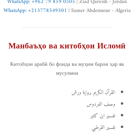
WhatsApp: +962 79 859 0505
| Ziad Qareish - Jordan
WhatsApp: +213778549501
| Samer Abdennour - Algeria
Манбаъҳо ва китобҳои Исломӣ
Китобҳои арабӣ бо фоида ва муҳим барои ҳар як
мусулмон
القرآن الكريم برواية ورش
وصف الفردوس
تفسير ابن كثير
تفسير القرطبي