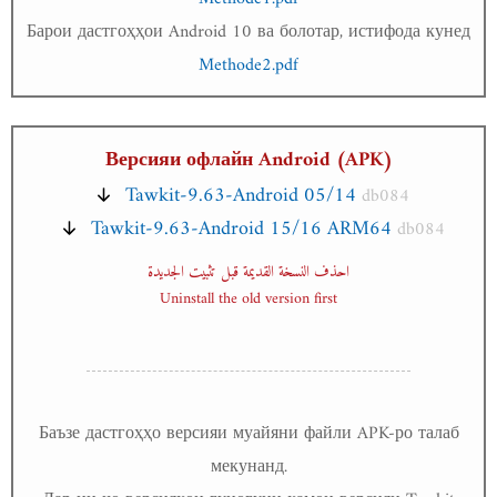
Барои дастгоҳҳои Android 10 ва болотар, истифода кунед
Methode2.pdf
Версияи офлайн Android (APK)
Tawkit-9.63-Android 05/14
db084
Tawkit-9.63-Android 15/16 ARM64
db084
احذف النسخة القديمة قبل تثبيت الجديدة
Uninstall the old version first
Баъзе дастгоҳҳо версияи муайяни файли APK-ро талаб
мекунанд.