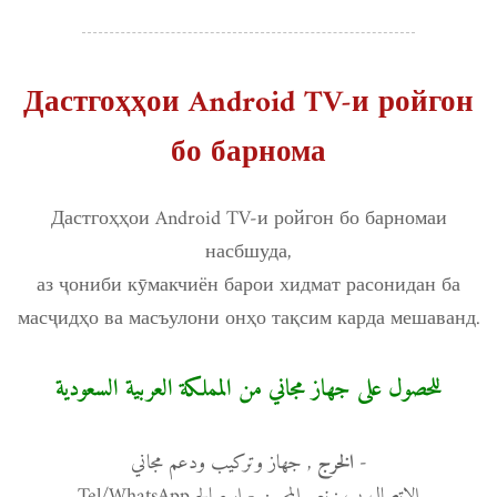
Дастгоҳҳои Android TV-и ройгон
бо барнома
Дастгоҳҳои Android TV-и ройгон бо барномаи
насбшуда,
аз ҷониби кӯмакчиён барои хидмат расонидан ба
масҷидҳо ва масъулони онҳо тақсим карда мешаванд.
للحصول على جهاز مجاني من المملكة العربية السعودية
, جهاز وتركيب ودعم مجاني
-
الخرج
الاتصال ب : نعيم المحسن - ابوصالح Tel/WhatsApp