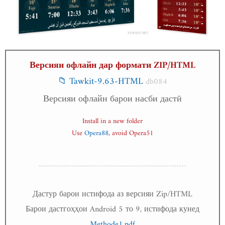
Версияи офлайн дар формати ZIP/HTML
📁 Tawkit-9.63-HTML
db084
Версияи офлайн барои насби дастӣ
Install in a new folder
Use
Opera88
, avoid Opera51
Дастур барои истифода аз версияи Zip/HTML
Барои дастгоҳҳои Android 5 то 9, истифода кунед
Methode1.pdf