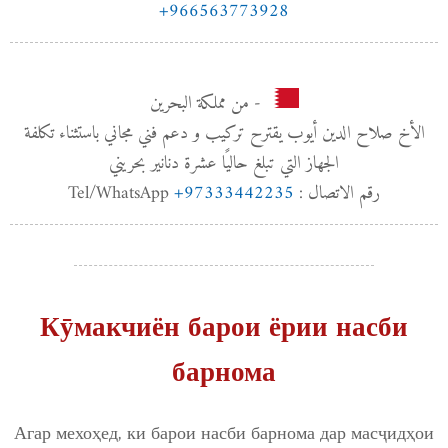
+966563773928
- من مملكة البحرين
الأخ صلاح الدين أيوب يقترح تركيب و دعم فني مجاني باستثناء تكلفة
الجهاز التي تبلغ حاليًا عشرة دنانير بحريني
+97333442235
رقم الاتصال : Tel/WhatsApp
Кӯмакчиён барои ёрии насби
барнома
Агар мехоҳед, ки барои насби барнома дар масҷидҳои