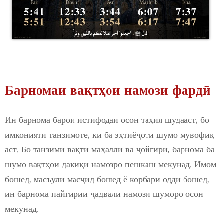
Барномаи вақтҳои намози фардӣ
Ин барнома барои истифодаи осон таҳия шудааст, бо
имконияти танзимоте, ки ба эҳтиёҷоти шумо мувофиқ
аст. Бо танзими вақти маҳаллӣ ва ҷойгирӣ, барнома ба
шумо вақтҳои дақиқи намозро пешкаш мекунад. Имом
бошед, масъули масҷид бошед ё корбари оддӣ бошед,
ин барнома пайгирии ҷадвали намози шуморо осон
мекунад.