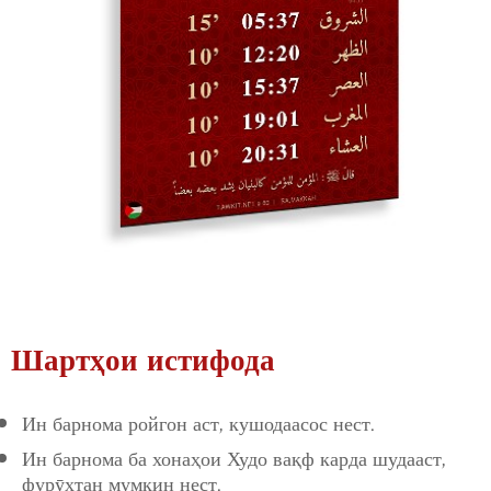
Шартҳои истифода
Ин барнома ройгон аст, кушодаасос нест.
Ин барнома ба хонаҳои Худо вақф карда шудааст,
фурӯхтан мумкин нест.