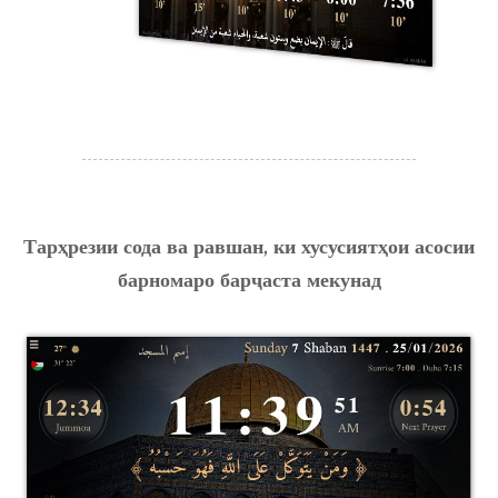
Тарҳрезии сода ва равшан, ки хусусиятҳои асосии
барномаро барҷаста мекунад