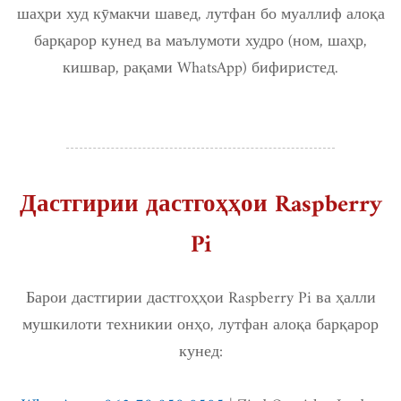
шаҳри худ кӯмакчи шавед, лутфан бо муаллиф алоқа
барқарор кунед ва маълумоти худро (ном, шаҳр,
кишвар, рақами WhatsApp) бифиристед.
Дастгирии дастгоҳҳои Raspberry
Pi
Барои дастгирии дастгоҳҳои Raspberry Pi ва ҳалли
мушкилоти техникии онҳо, лутфан алоқа барқарор
кунед: