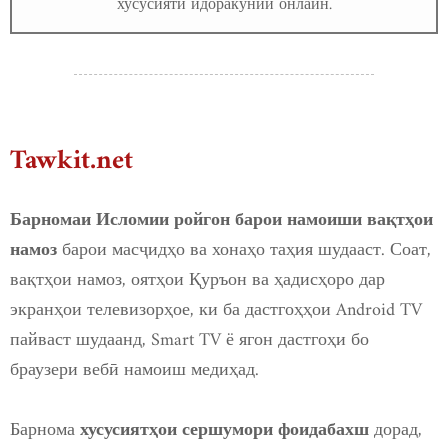
хусусияти идоракунии онлайн.
Tawkit.net
Барномаи Исломии ройгон барои намоиши вақтҳои
барои масҷидҳо ва хонаҳо таҳия шудааст. Соат,
намоз
вақтҳои намоз, оятҳои Қуръон ва ҳадисҳоро дар
экранҳои телевизорҳое, ки ба дастгоҳҳои Android TV
пайваст шудаанд, Smart TV ё ягон дастгоҳи бо
браузери вебӣ намоиш медиҳад.
Барнома
дорад,
хусусиятҳои сершумори фоидабахш