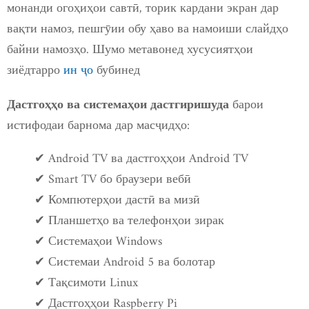
монанди огоҳиҳои савтӣ, торик кардани экран дар
вақти намоз, пешгӯии обу ҳаво ва намоиши слайдҳо
байни намозҳо. Шумо метавонед хусусиятҳои
зиёдтарро
ин ҷо
бубинед
барои
Дастгоҳҳо ва системаҳои дастгиришуда
истифодаи барнома дар масҷидҳо:
✔ Android TV ва дастгоҳҳои Android TV
✔ Smart TV бо браузери вебӣ
✔ Компютерҳои дастӣ ва мизӣ
✔ Планшетҳо ва телефонҳои зирак
✔ Системаҳои Windows
✔ Системаи Android 5 ва болотар
✔ Тақсимоти Linux
✔ Дастгоҳҳои Raspberry Pi