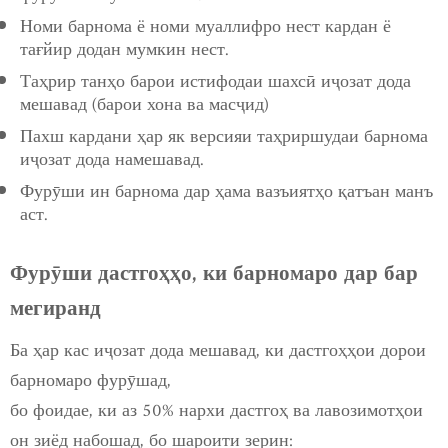
Номи барнома ё номи муаллифро нест кардан ё
тағйир додан мумкин нест.
Таҳрир танҳо барои истифодаи шахсӣ иҷозат дода
мешавад (барои хона ва масҷид)
Пахш кардани ҳар як версияи таҳриршудаи барнома
иҷозат дода намешавад.
Фурӯши ин барнома дар ҳама вазъиятҳо қатъан манъ
аст.
Фурӯши дастгоҳҳо, ки барномаро дар бар
мегиранд
Ба ҳар кас иҷозат дода мешавад, ки дастгоҳҳои дорои
барномаро фурӯшад,
бо фоидае, ки аз 50% нархи дастгоҳ ва лавозимотҳои
он зиёд набошад, бо шароити зерин: