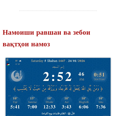
Намоиши равшан ва зебои
вақтҳои намоз