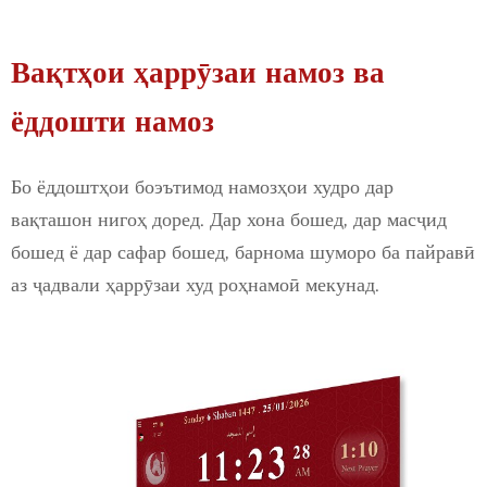
Вақтҳои ҳаррӯзаи намоз ва
ёддошти намоз
Бо ёддоштҳои боэътимод намозҳои худро дар
вақташон нигоҳ доред. Дар хона бошед, дар масҷид
бошед ё дар сафар бошед, барнома шуморо ба пайравӣ
аз ҷадвали ҳаррӯзаи худ роҳнамоӣ мекунад.