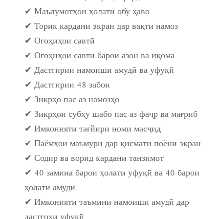
✔ Маълумотҳои ҳолати обу ҳаво
✔ Торик кардани экран дар вақти намоз
✔ Огоҳиҳои савтӣ
✔ Огоҳиҳои савтӣ барои азон ва иқома
✔ Дастгирии намоиши амудӣ ва уфуқӣ
✔ Дастгирии 48 забон
✔ Зикрҳо пас аз намозҳо
✔ Зикрҳои субҳу шабо пас аз фаҷр ва мағриб
✔ Имконияти тағйири номи масҷид
✔ Паёмҳои маъмурӣ дар қисмати поёни экран
✔ Содир ва ворид кардани танзимот
✔ 40 замина барои ҳолати уфуқӣ ва 40 барои
ҳолати амудӣ
✔ Имконияти таъмини намоиши амудӣ дар
дастгоҳи уфуқӣ