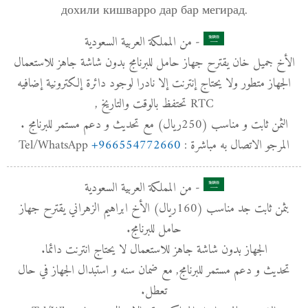
дохили кишварро дар бар мегирад.
- من المملكة العربية السعودية
الأخ جميل خان يقترح جهاز حامل للبرنامج بدون شاشة جاهز للاستعمال
الجهاز متطور ولا يحتاج إنترنت إلا نادرا لوجود دائرة إلكترونية إضافيه
RTC تحتفظ بالوقت والتاريخ ,
الثمن ثابت و مناسب (250ريال) مع تحديث و دعم مستمر للبرنامج .
+966554772660
المرجو الاتصال به مباشرة : Tel/WhatsApp
- من المملكة العربية السعودية
بثمن ثابت جد مناسب (160﷼) الأخ ابراهيم الزهراني يقترح جهاز
حامل للبرنامج.
الجهاز بدون شاشة جاهز للاستعمال لا يحتاج انترنت دائما.
تحديث و دعم مستمر للبرنامج, مع ضمان سنه و استبدال الجهاز في حال
تعطل.